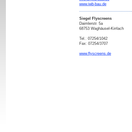
www.iwb-bau.de
Siegel Flyscreens
Daimlerstr. 5a
68753 Waghäusel-Kirrlach
Tel.: 07254/1042
Fax: 07254/3707
www.flyscreens.de