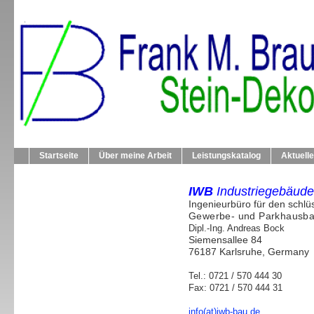
Startseite
Über meine Arbeit
Leistungskatalog
Aktuell
IWB
Industriegebäude 
Ingenieurbüro für den schlüs
Gewerbe- und Parkhausb
Dipl.-Ing. Andreas Bock
Siemensallee 84
76187 Karlsruhe, Germany
Tel.: 0721 / 570 444 30
Fax: 0721 / 570 444 31
info(at)iwb-bau.de