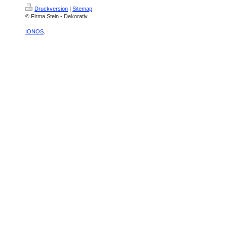
Druckversion
|
Sitemap
© Firma Stein - Dekorativ
IONOS
.