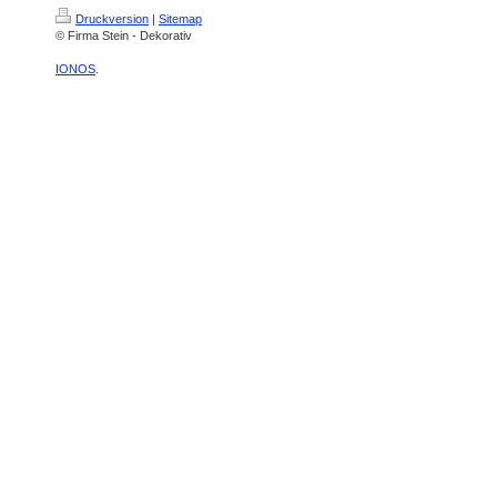
Druckversion
|
Sitemap
© Firma Stein - Dekorativ
IONOS
.