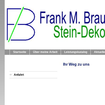
Startseite
Über meine Arbeit
Leistungskatalog
Aktuell
Ihr Weg zu uns
Anfahrt