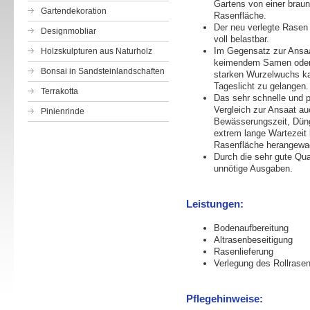
Gartens von einer braun
Gartendekoration
Rasenfläche.
Der neu verlegte Rasen
Designmobliar
voll belastbar.
Im Gegensatz zur Ansaa
Holzskulpturen aus Naturholz
keimendem Samen oder U
Bonsai in Sandsteinlandschaften
starken Wurzelwuchs ka
Tageslicht zu gelangen
Terrakotta
Das sehr schnelle und p
Vergleich zur Ansaat au
Pinienrinde
Bewässerungszeit, Düng
extrem lange Wartezeit
Rasenfläche herangewa
Durch die sehr gute Qua
unnötige Ausgaben.
Leistungen:
Bodenaufbereitung
Altrasenbeseitigung
Rasenlieferung
Verlegung des Rollrase
Pflegehinweise: