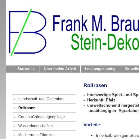
Startseite
Über meine Arbeit
Leistungskatalog
Aktuell
Rollrasen
- hochwertige Spiel- und S
Landschaft- und Gartenbau
- Herkunft: Pfalz
- umweltschonend hergestell
Rollrasen
unabhängigen
Agrarlabor
Garten-/Grünanlagenpflege
Vorteile:
Wasserlandschaften
Mediterrane Pflanzen
Innerhalb wenigen Stund